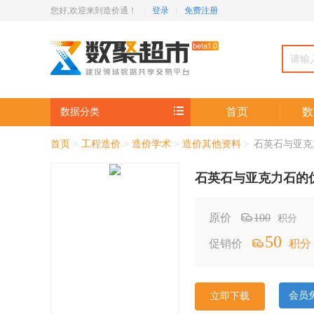
您好,
欢迎来到造价通！
|
登录
|
免费注册
首页
数
数据分类
首页
>
工程造价
>
造价学术
>
造价其他资料
>
石英石与亚克
石英石与亚克力石的
原价
100
积分
50
促销价
积分
会员
立即下载