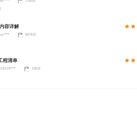
uy***
3.4MB
程
作内容详解
uy***
687KB
工程清单
510119***
10KB