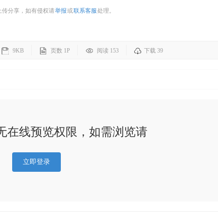
上传分享，如有侵权请
举报
或
联系客服
处理。
9KB
页数
1P
阅读 153
下载 39
无在线预览权限，如需浏览请
立即登录