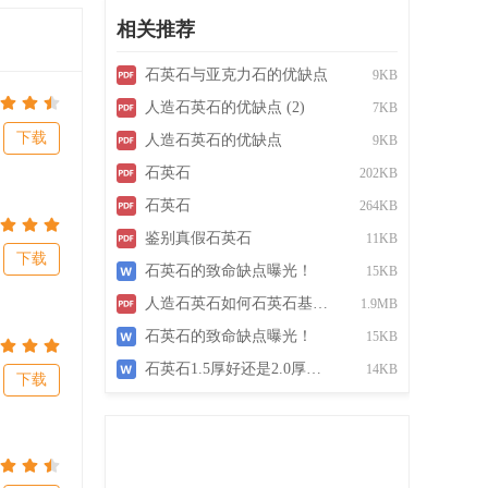
相关推荐
石
英
石
与
亚克力
石
的
优缺点
9KB
人造
石
英
石
的
优缺点
(2)
7KB
下载
人造
石
英
石
的
优缺点
9KB
石
英
石
202KB
石
英
石
264KB
鉴别真假
石
英
石
11KB
下载
石
英
石
的
致命
缺点
曝光！
15KB
人造
石
英
石
如何
石
英
石
基本知识介绍
1.9MB
石
英
石
的致命
缺点
曝光！
15KB
石
英
石
1.5厚好还是2.0厚好？
14KB
下载