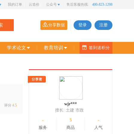
|
我的订单
|
云造价
|
公众号
|
售后客服热线:
400-823-1298
索
分享数据
登录
注册
学术论文
教育培训
签到送积分
wjr***
评分
4.5
擅长:
土建 市政
-
5
-
服务
商品
人气