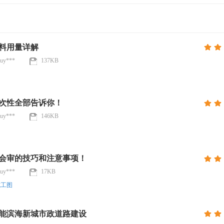
料用量详解
uy***
137KB
次性全部告诉你！
uy***
146KB
会审的技巧和注意事项！
uy***
17KB
施工图
赋能滨海新城市政道路建设