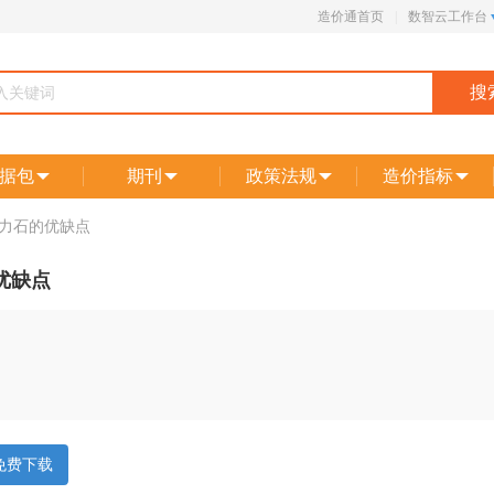
造价通首页
|
数智云工作台
搜
据包
期刊
政策法规
造价指标
力石的优缺点
优缺点
免费下载