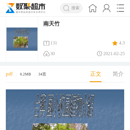
搜索
南天竹
131
4.3
30
2021-02-25
正文
简介
pdf
6.2MB
34页
|
|