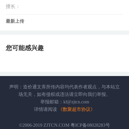
擅长：
最新上传
您可能感兴趣
声明：造价通文库所传内容均代表作者观点，与本站立
场无关，如有侵权或违法请立即向我们举报。
举报邮箱：kf@zjtcn.com
详情请阅读
《数聚超市协议》
©2006-2019 ZJTCN.COM 粤ICP备08028283号