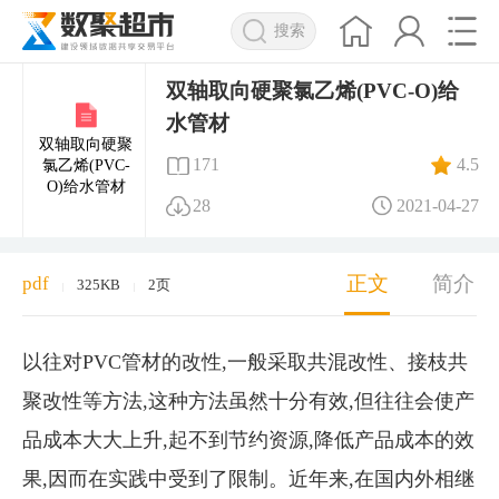
搜索
双轴取向硬聚氯乙烯(PVC-O)给
水管材
双轴取向硬聚
171
4.5
氯乙烯(PVC-
O)给水管材
28
2021-04-27
正文
简介
pdf
325KB
2页
|
|
以往对PVC管材的改性,一般采取共混改性、接枝共
聚改性等方法,这种方法虽然十分有效,但往往会使产
品成本大大上升,起不到节约资源,降低产品成本的效
果,因而在实践中受到了限制。近年来,在国内外相继