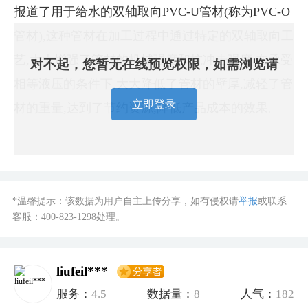
报道了用于给水的双轴取向PVC-U管材(称为PVC-O
管材),这种管材在加工过程中通过特定的双轴取向工
艺,大大增强了管材的机械强度和抗冲击强度,在承受
对不起，您暂无在线预览权限，如需浏览请
相等液压的条件下,大大降低了管材的壁厚,减轻了管
立即登录
材的重量,达到了节约资源,降低产品成本的效果。
*温馨提示：该数据为用户自主上传分享，如有侵权请
举报
或联系
客服：
400-823-1298
处理。
liufeil***
服务：
4.5
数据量：
8
人气：
182