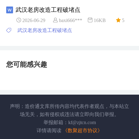
武汉老房改造工程破堵点
2026-06-29
baxi666***
16KB
5
武汉老房改造工程破堵点
您可能感兴趣
声明：造价通文库所传内容均代表作者观点，与本站立
场无关，如有侵权或违法请立即向我们举报。
举报邮箱：kf@zjtcn.com
详情请阅读
《数聚超市协议》