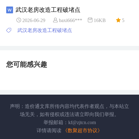
武汉老房改造工程破堵点
2026-06-29
baxi666***
16KB
5
武汉老房改造工程破堵点
您可能感兴趣
声明：造价通文库所传内容均代表作者观点，与本站立
场无关，如有侵权或违法请立即向我们举报。
举报邮箱：kf@zjtcn.com
详情请阅读
《数聚超市协议》