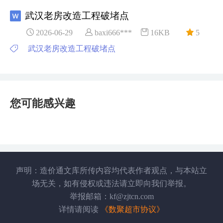
武汉老房改造工程破堵点
2026-06-29
baxi666***
16KB
5
武汉老房改造工程破堵点
您可能感兴趣
声明：造价通文库所传内容均代表作者观点，与本站立
场无关，如有侵权或违法请立即向我们举报。
举报邮箱：kf@zjtcn.com
详情请阅读
《数聚超市协议》