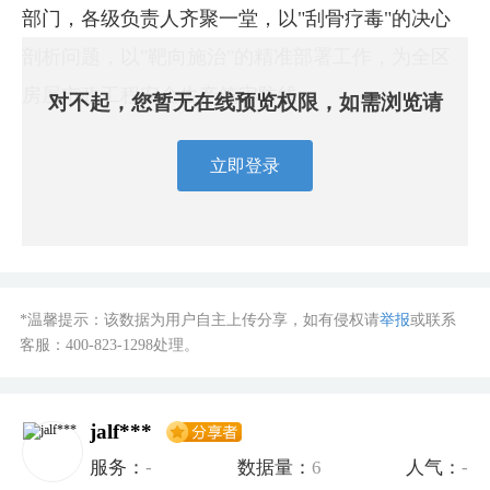
部门，各级负责人齐聚一堂，以"刮骨疗毒"的决心
剖析问题，以"靶向施治"的精准部署工作，为全区
房屋市政工程安全生产筑牢防线。
对不起，您暂无在线预览权限，如需浏览请
立即登录
*温馨提示：该数据为用户自主上传分享，如有侵权请
举报
或联系
客服：
400-823-1298
处理。
jalf***
服务：
-
数据量：
6
人气：
-