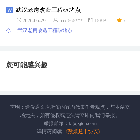
武汉老房改造工程破堵点
2026-06-29
baxi666***
16KB
5
武汉老房改造工程破堵点
您可能感兴趣
声明：造价通文库所传内容均代表作者观点，与本站立
场无关，如有侵权或违法请立即向我们举报。
举报邮箱：kf@zjtcn.com
详情请阅读
《数聚超市协议》