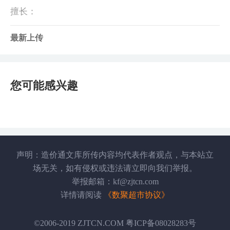
擅长：
最新上传
您可能感兴趣
声明：造价通文库所传内容均代表作者观点，与本站立
场无关，如有侵权或违法请立即向我们举报。
举报邮箱：kf@zjtcn.com
详情请阅读
《数聚超市协议》
©2006-2019 ZJTCN.COM 粤ICP备08028283号