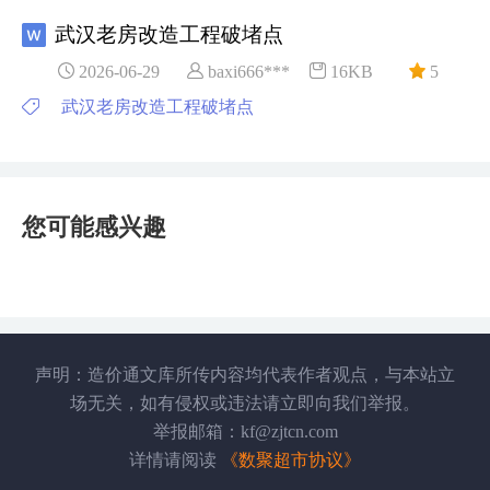
武汉老房改造工程破堵点
2026-06-29
baxi666***
16KB
5
武汉老房改造工程破堵点
您可能感兴趣
声明：造价通文库所传内容均代表作者观点，与本站立
场无关，如有侵权或违法请立即向我们举报。
举报邮箱：kf@zjtcn.com
详情请阅读
《数聚超市协议》