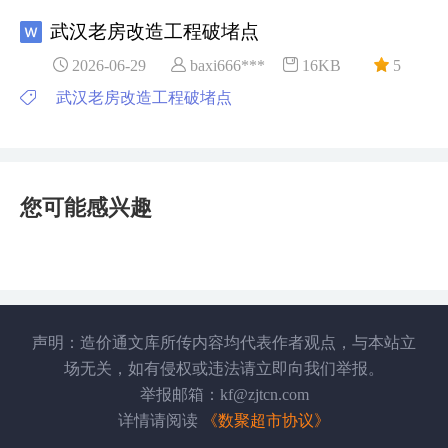
武汉老房改造工程破堵点
2026-06-29
baxi666***
16KB
5
武汉老房改造工程破堵点
您可能感兴趣
声明：造价通文库所传内容均代表作者观点，与本站立
场无关，如有侵权或违法请立即向我们举报。
举报邮箱：kf@zjtcn.com
详情请阅读
《数聚超市协议》