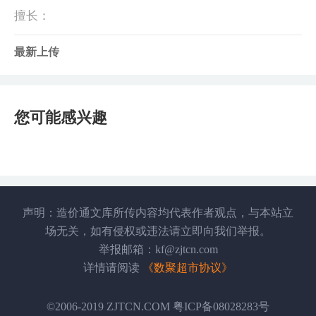
擅长：
最新上传
您可能感兴趣
声明：造价通文库所传内容均代表作者观点，与本站立
场无关，如有侵权或违法请立即向我们举报。
举报邮箱：kf@zjtcn.com
详情请阅读
《数聚超市协议》
©2006-2019 ZJTCN.COM 粤ICP备08028283号