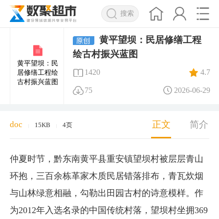
搜索
黄平望坝：民居修缮工程
绘古村振兴蓝图
黄平望坝：民
1420
4.7
居修缮工程绘
古村振兴蓝图
75
2026-06-29
正文
简介
doc
15KB
4页
|
|
仲夏时节，黔东南黄平县重安镇望坝村被层层青山
环抱，三百余栋革家木质民居错落排布，青瓦炊烟
与山林绿意相融，勾勒出田园古村的诗意模样。作
为2012年入选名录的中国传统村落，望坝村坐拥369