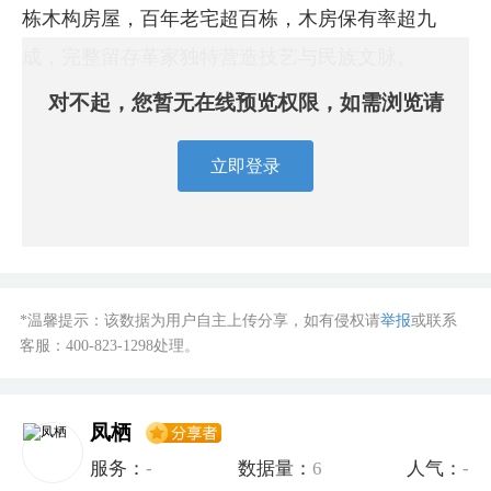
栋木构房屋，百年老宅超百栋，木房保有率超九
成，完整留存革家独特营造技艺与民族文脉。
对不起，您暂无在线预览权限，如需浏览请
立即登录
*温馨提示：该数据为用户自主上传分享，如有侵权请
举报
或联系
客服：
400-823-1298
处理。
凤栖
服务：
-
数据量：
6
人气：
-