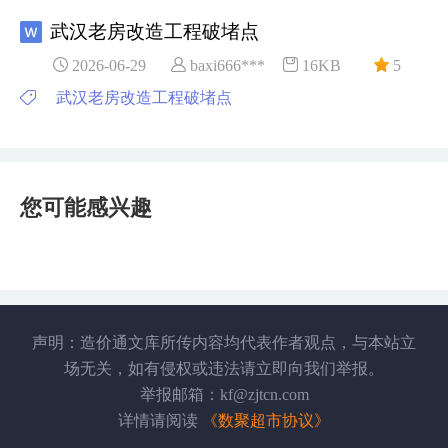
武汉老房改造工程破堵点
2026-06-29
baxi666***
16KB
5
武汉老房改造工程破堵点
您可能感兴趣
声明：造价通文库所传内容均代表作者观点，与本站立
场无关，如有侵权或违法请立即向我们举报。
举报邮箱：kf@zjtcn.com
详情请阅读
《数聚超市协议》