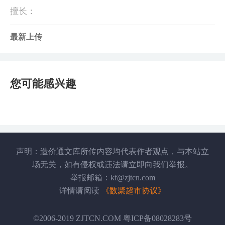
擅长：
最新上传
您可能感兴趣
声明：造价通文库所传内容均代表作者观点，与本站立
场无关，如有侵权或违法请立即向我们举报。
举报邮箱：kf@zjtcn.com
详情请阅读
《数聚超市协议》
©2006-2019 ZJTCN.COM 粤ICP备08028283号