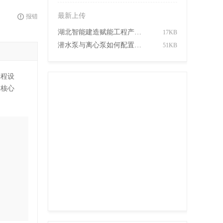
最新上传
报错
湖北智能建造赋能工程产业提质升级
17KB
潜水泵与离心泵如何配置及其功能特点
51KB
工程设
为核心