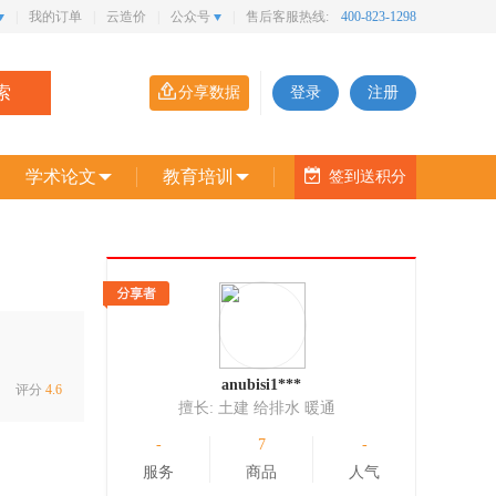
|
我的订单
|
云造价
|
公众号
|
售后客服热线:
400-823-1298
索
分享数据
登录
注册
学术论文
教育培训
签到送积分
anubisi1***
评分
4.6
擅长:
土建 给排水 暖通
-
7
-
服务
商品
人气