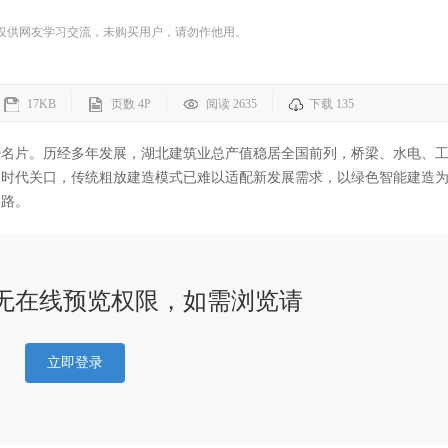
仅供网友学习交流，未购买用户，请勿作他用。
17KB
页数
4P
阅读 2635
下载 135
势名片。历经多年发展，湖北建筑业总产值稳居全国前列，桥梁、水电、
的时代关口，传统粗放建造模式已难以适配新发展需求，以绿色智能建造
之路。
无在线预览权限，如需浏览请
立即登录