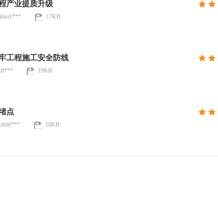
程产业提质升级
ubisi1***
17KB
牢工程施工安全防线
x8***
19KB
堵点
xi666***
16KB