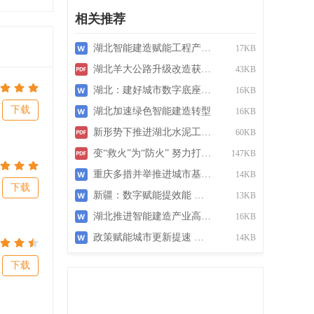
相关推荐
湖北
智能
建造
赋
能
工程
产业
提
质
升级
17KB
湖
北
羊大公路
升
级
改造获批准立项
43KB
湖
北
：建好城市数字底座
赋
能
数字住建高质量发
16KB
下载
湖
北
加速绿色
智能
建造
转型
16KB
新形势下推进
湖
北
水泥工业转型
升
级
的思考
60KB
变“救火”为“防火” 努力打造平安
湖
北
升
级
版
147KB
重庆多措并举推进城市基础设施
提质
升
级
14KB
下载
新疆：数字
赋
能
提
效能 民生实事暖人心
13KB
湖北
推进
智能
建造
产业
高质量发展
16KB
政策
赋
能
城市更新提速 老旧改造与
产业
升级
共绘城
14KB
下载