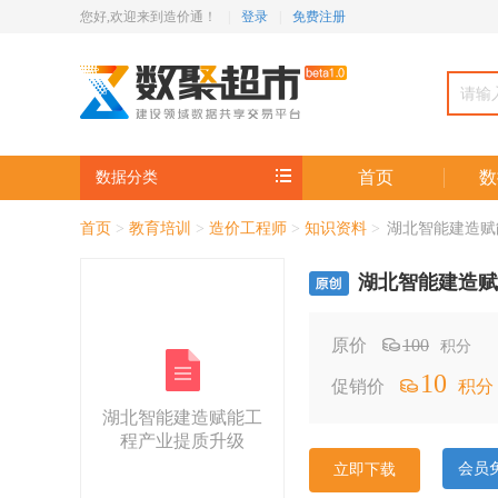
您好,
欢迎来到造价通！
|
登录
|
免费注册
首页
数
数据分类
首页
>
教育培训
>
造价工程师
>
知识资料
>
湖北智能建造赋
湖北智能建造赋
原价
100
积分
10
促销价
积分
湖北智能建造赋能工
程产业提质升级
会员
立即下载