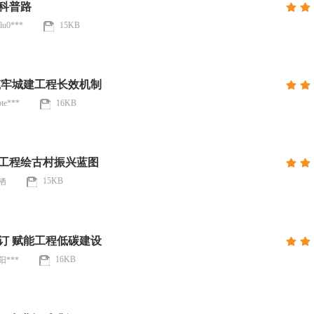
科普路
ulu0***
15KB
筑牢城建工程长效机制
ote***
16KB
工程绘古村振兴蓝图
15KB
栖
订 赋能工程低碳建设
16KB
阳***